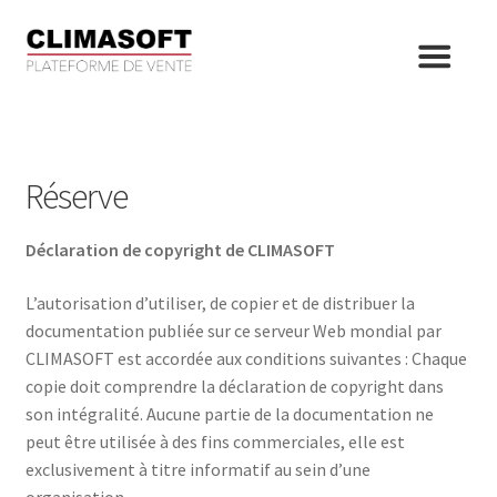
Aller
Aller
à
au
la
contenu
Recherche
de
navigation
produits
Réserve
Ouvrir
Produits
le
menu
Déclaration de copyright de CLIMASOFT
Contact
enfant
L’autorisation d’utiliser, de copier et de distribuer la
Se connecter
documentation publiée sur ce serveur Web mondial par
CLIMASOFT est accordée aux conditions suivantes : Chaque
copie doit comprendre la déclaration de copyright dans
son intégralité. Aucune partie de la documentation ne
peut être utilisée à des fins commerciales, elle est
exclusivement à titre informatif au sein d’une
organisation.