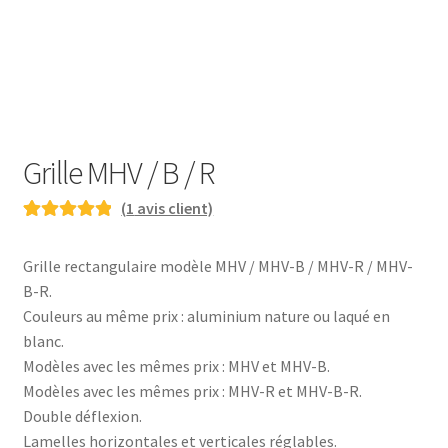
Grille MHV / B / R
(
1
avis client)
Noté
1
5.00
sur
5 basé sur
Grille rectangulaire modèle MHV / MHV-B / MHV-R / MHV-
notation
B-R.
client
Couleurs au même prix : aluminium nature ou laqué en
blanc.
Modèles avec les mêmes prix : MHV et MHV-B.
Modèles avec les mêmes prix : MHV-R et MHV-B-R.
Double déflexion.
Lamelles horizontales et verticales réglables.