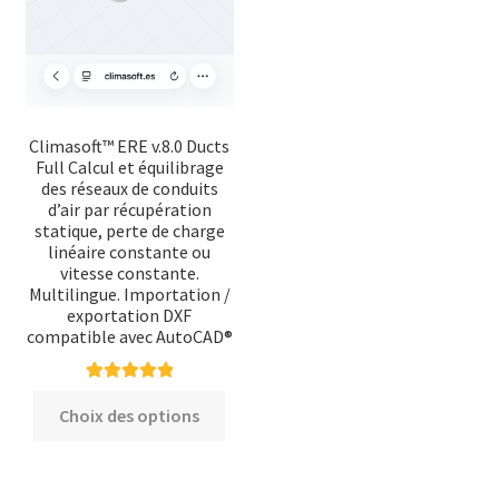
Climasoft™ ERE v.8.0 Ducts
Full Calcul et équilibrage
des réseaux de conduits
d’air par récupération
statique, perte de charge
linéaire constante ou
vitesse constante.
Multilingue. Importation /
exportation DXF
compatible avec AutoCAD®
Note
5.00
sur
Ce
Choix des options
5
produit
a
plusieurs