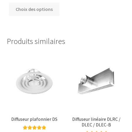
Note
5.00
sur
Ce
Choix des options
5
produit
a
plusieurs
variations.
Produits similaires
Les
options
peuvent
être
choisies
sur
la
page
du
produit
Diffuseur plafonnier DS
Diffuseur linéaire DLRC /
DLEC / DLEC-B