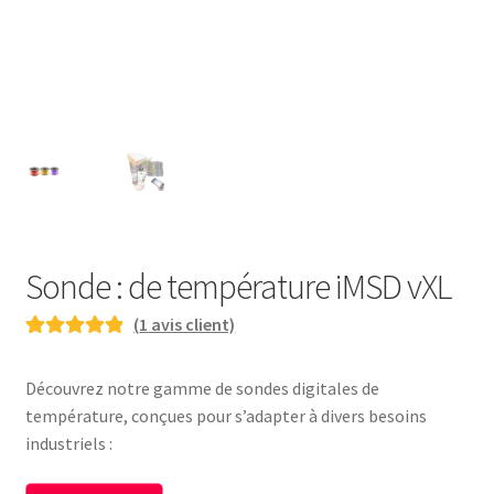
Sonde : de température iMSD vXL
(
1
avis client)
Noté
1
5.00
sur
5 basé sur
Découvrez notre gamme de sondes digitales de
notation
température, conçues pour s’adapter à divers besoins
client
industriels :