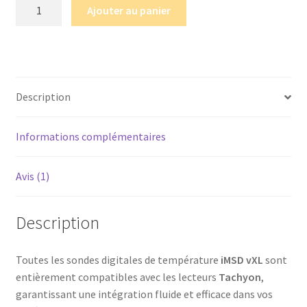
quantité
Ajouter au panier
de
Sonde
:
de
température
Description
iMSD
vXL
Informations complémentaires
Avis (1)
Description
Toutes les sondes digitales de température
iMSD vXL
sont
entièrement compatibles avec les lecteurs
Tachyon
,
garantissant une intégration fluide et efficace dans vos