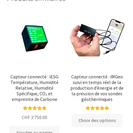
Capteur connecté : iESG
Capteur connecté : iMGeo
Température, Humidité
suivi en temps réel de la
Relative, Humidité
production d’énergie et de
Spécifique, CO₂ et
la pression de vos sondes
empreinte de Carbone
géothermiques
Note
5.00
sur
Note
5.00
sur
Ce
CHF
3'750.00
Choix des options
5
5
produ
a
Ajouter au panier