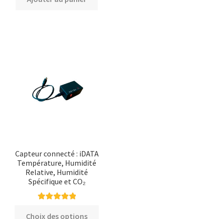
plusi
varia
Les
opti
peuv
être
chois
sur
la
page
du
produ
Capteur connecté : iDATA
Température, Humidité
Relative, Humidité
Spécifique et CO₂
Note
5.00
sur
Ce
Choix des options
5